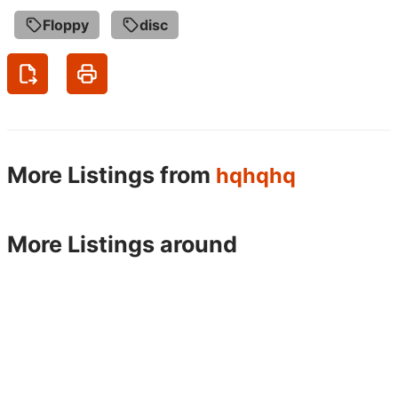
Tags
Floppy
disc
More Listings from
hqhqhq
More Listings around