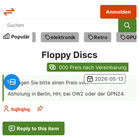
Anmelden
Populär
ile
pc
elektronik
Retro
GPU
, Preis: 
Floppy Discs
000 Preis nach Vereinbarung
Beschreibung
2026-05-13
1
Schlagen Sie bitte einen Preis vor.
Abholung in Berlin, HH, bei OW2 oder der GPN24.
hqhqhq
Reply to this item